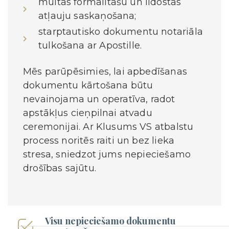
muitas formalitāšu un lidostas
atļauju saskaņošana;
starptautisko dokumentu notariāla
tulkošana ar Apostille.
Mēs parūpēsimies, lai apbedīšanas
dokumentu kārtošana būtu
nevainojama un operatīva, radot
apstākļus cieņpilnai atvadu
ceremonijai. Ar Klusums VS atbalstu
process noritēs raiti un bez lieka
stresa, sniedzot jums nepieciešamo
drošības sajūtu.
Visu nepieciešamo dokumentu