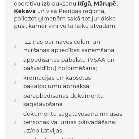
operatīvu izbraukšanu
Rīgā, Mārupē,
Ķekavā
un visā Pierīgas reģionā,
palīdzot ģimenēm sakārtot juridisko
pusi, kamēr viņi velta laiku atvadām.
izziņas par nāves cēloni un
miršanas apliecības saņemšana;
apbedīšanas pabalstu (VSAA un
pašvaldību) noformēšana;
kremācijas un kapsētas
pakalpojumu apmaksa;
pārapbedīšanas dokumentu
sagatavošana;
dokumentu sagatavošana mirušās
personas vai urnas pārvadāšanai
uz/no Latvijas;