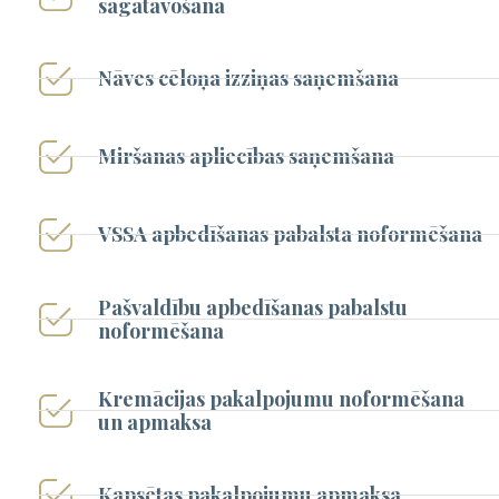
sagatavošana
Nāves cēloņa izziņas saņemšana
Miršanas apliecības saņemšana
VSSA apbedīšanas pabalsta noformēšana
Pašvaldību apbedīšanas pabalstu
noformēšana
Kremācijas pakalpojumu noformēšana
un apmaksa
Kapsētas pakalpojumu apmaksa