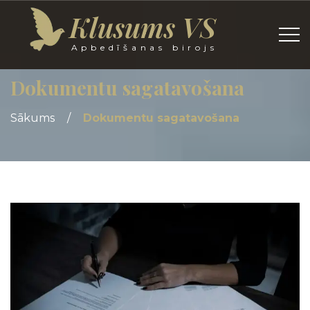
Klusums VS
Apbedīšanas birojs
Dokumentu sagatavošana
Sākums
/
Dokumentu sagatavošana