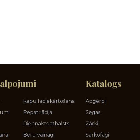
alpojumi
Katalogs
s
Kapu labiekārtošana
Apģērbi
jumi
Repatriācija
Segas
Diennakts atbalsts
Zārki
ana
Bēru vainagi
Sarkofāgi