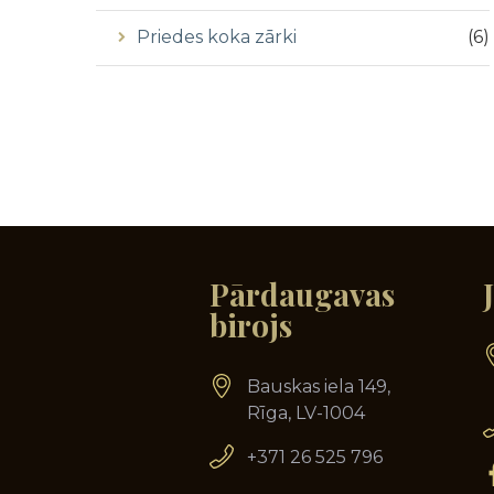
Priedes koka zārki
(
6
)
Pārdaugavas
birojs
Bauskas iela 149,
Rīga, LV-1004
+371 26 525 796