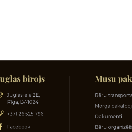
Juglas birojs
Mūsu
pak
Juglas iela 2E,
Bēru transport
Rīga, LV-1024
Morga pakalpo
+371 26 525 796
Dokumenti
Facebook
Bēru organizēš