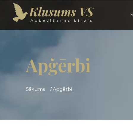
Klusums VS
Apbedīšanas birojs
Apģērbi
Sākums
/
Apģērbi