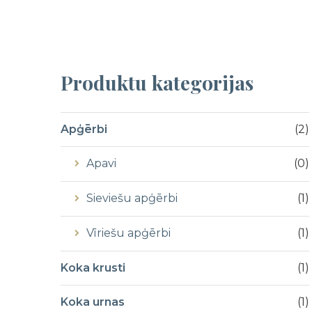
Produktu
kategorijas
Apģērbi
(
2
)
Apavi
(
0
)
Sieviešu apģērbi
(
1
)
Vīriešu apģērbi
(
1
)
Koka krusti
(
1
)
Koka urnas
(
1
)