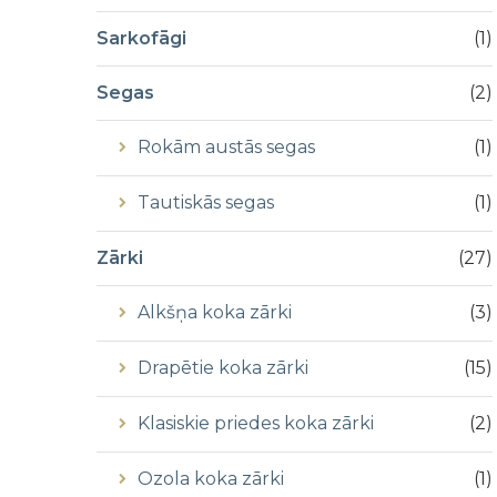
Sarkofāgi
(
1
)
Segas
(
2
)
Rokām austās segas
(
1
)
Tautiskās segas
(
1
)
Zārki
(
27
)
Alkšņa koka zārki
(
3
)
Drapētie koka zārki
(
15
)
Klasiskie priedes koka zārki
(
2
)
Ozola koka zārki
(
1
)