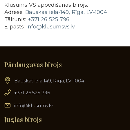
Klusums VS apbedīšanas birojs:
Adrese:
Bauskas iela-149, Rīga, LV-1004
Tālrunis:
+371 26 525 796
E-pasts:
info@klusumsvs.lv
Pārdaugavas birojs
Bauskas iela 149, Rīga, LV-1004
+371 26 525 796
info@klusums.lv
Juglas birojs