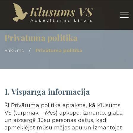
Klusums VS
Apbedīšanas birojs
Privātuma politika
Sākums
/
Privātuma politika
1. Vispārīgā informācija
Šī Privātuma politika apraksta, kā Klusums
VS (turpmāk –
Mēs
) apkopo, izmanto, glabā
un aizsargā Jūsu personas datus, kad
apmeklējat mūsu mājaslapu un izmantojat