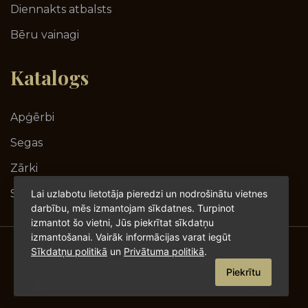
Diennakts atbalsts
Bēru vainagi
Katalogs
Apģērbi
Segas
Zārki
Sarkofāgi
Lai uzlabotu lietotāja pieredzi un nodrošinātu vietnes
darbību, mēs izmantojam sīkdatnes. Turpinot
izmantot šo vietni, Jūs piekrītat sīkdatņu
izmantošanai. Vairāk informācijas varat iegūt
Sīkdatņu politikā
un
Privātuma politikā
.
Privātuma politika
Sīkdatņu politika
Piekrītu
© Klusums VS 2026. Visas tiesības ir aizsargātas.