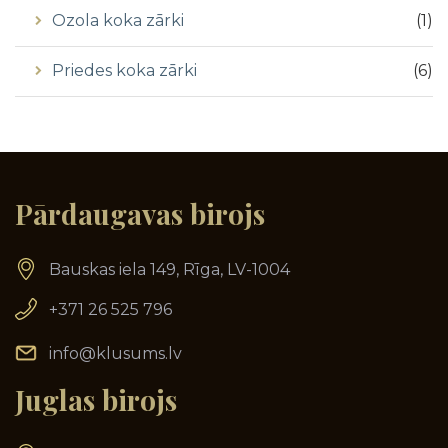
Ozola koka zārki
(
1
)
Priedes koka zārki
(
6
)
Pārdaugavas birojs
Bauskas iela 149, Rīga, LV-1004
+371 26 525 796
info@klusums.lv
Juglas birojs