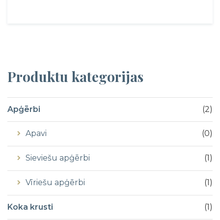
Produktu
kategorijas
Apģērbi
(
2
)
Apavi
(
0
)
Sieviešu apģērbi
(
1
)
Vīriešu apģērbi
(
1
)
Koka krusti
(
1
)