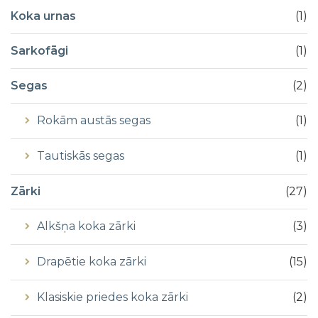
Koka urnas
(
1
)
Sarkofāgi
(
1
)
Segas
(
2
)
Rokām austās segas
(
1
)
Tautiskās segas
(
1
)
Zārki
(
27
)
Alkšņa koka zārki
(
3
)
Drapētie koka zārki
(
15
)
Klasiskie priedes koka zārki
(
2
)