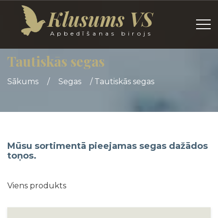
Klusums VS
Apbedīšanas birojs
Tautiskās segas
Sākums
/
Segas
/
Tautiskās segas
Mūsu sortimentā pieejamas segas dažādos
toņos.
Viens produkts