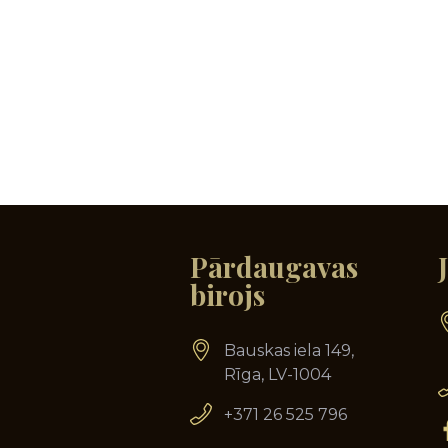
Pārdaugavas
birojs
Bauskas iela 149,
Rīga, LV-1004
+371 26 525 796