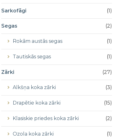
Sarkofāgi
(
1
)
Segas
(
2
)
Rokām austās segas
(
1
)
Tautiskās segas
(
1
)
Zārki
(
27
)
Alkšņa koka zārki
(
3
)
Drapētie koka zārki
(
15
)
Klasiskie priedes koka zārki
(
2
)
Ozola koka zārki
(
1
)