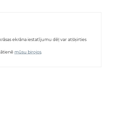
āsas ekrāna iestatījumu dēļ var atšķirties
lātienē
mūsu birojos
.