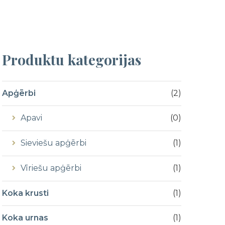
Produktu
kategorijas
Apģērbi
(
2
)
Apavi
(
0
)
Sieviešu apģērbi
(
1
)
Vīriešu apģērbi
(
1
)
Koka krusti
(
1
)
Koka urnas
(
1
)