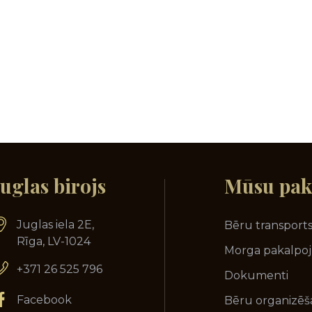
Juglas birojs
Mūsu
pak
Juglas iela 2E,
Bēru transport
Rīga, LV-1024
Morga pakalpo
+371 26 525 796
Dokumenti
Facebook
Bēru organizēš