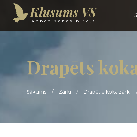
Klusums VS
Apbedīšanas birojs
Drapēts koka
Sākums
/
Zārki
/
Drapētie koka zārki