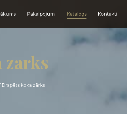
Sākums
Pakalpojumi
Katalogs
Kontakti
 zārks
/
Drapēts koka zārks