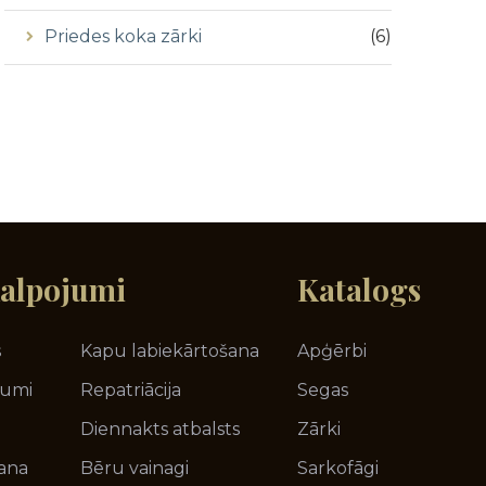
Priedes koka zārki
(
6
)
alpojumi
Katalogs
s
Kapu labiekārtošana
Apģērbi
jumi
Repatriācija
Segas
Diennakts atbalsts
Zārki
ana
Bēru vainagi
Sarkofāgi