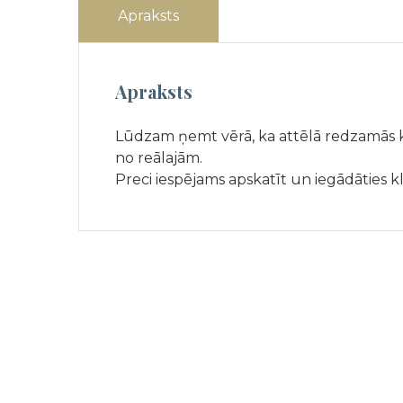
Apraksts
Apraksts
Lūdzam ņemt vērā, ka attēlā redzamās kr
no reālajām.
Preci iespējams apskatīt un iegādāties k