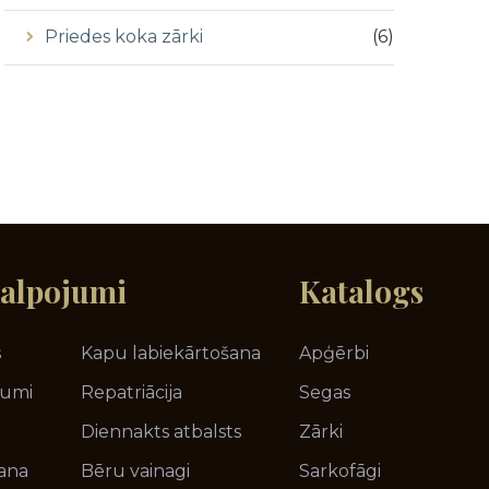
Priedes koka zārki
(
6
)
alpojumi
Katalogs
s
Kapu labiekārtošana
Apģērbi
jumi
Repatriācija
Segas
Diennakts atbalsts
Zārki
ana
Bēru vainagi
Sarkofāgi