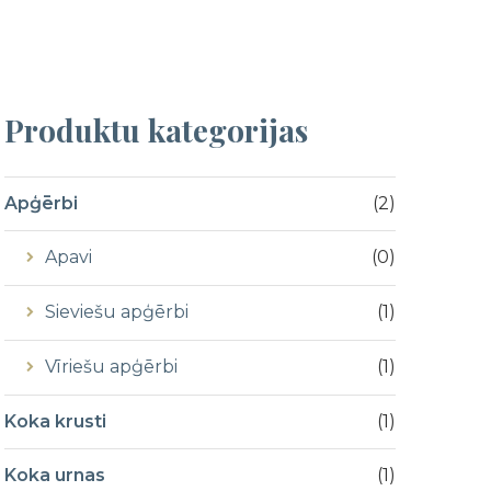
Produktu
kategorijas
Apģērbi
(
2
)
Apavi
(
0
)
Sieviešu apģērbi
(
1
)
Vīriešu apģērbi
(
1
)
Koka krusti
(
1
)
Koka urnas
(
1
)