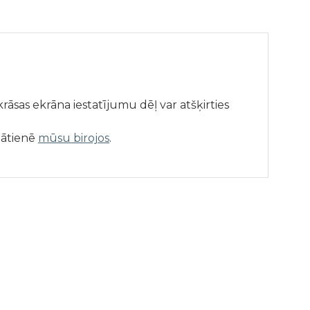
āsas ekrāna iestatījumu dēļ var atšķirties
lātienē
mūsu birojos
.