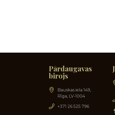
Pārdaugavas
birojs
Bauskas iela 149,
Rīga, LV-1004
+371 26 525 796