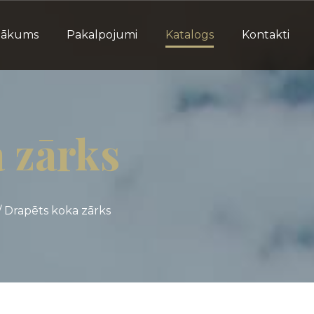
Sākums
Pakalpojumi
Katalogs
Kontakti
 zārks
/
Drapēts koka zārks