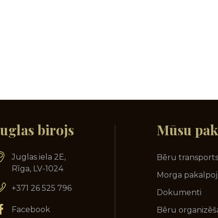
Juglas birojs
Mūsu
pak
Juglas iela 2E,
Bēru transport
Rīga, LV-1024
Morga pakalpo
+371 26 525 796
Dokumenti
Facebook
Bēru organizēš