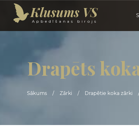
Klusums VS
Apbedīšanas birojs
Drapēts koka
Sākums
/
Zārki
/
Drapētie koka zārki