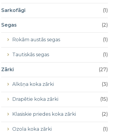
Sarkofāgi
(
1
)
Segas
(
2
)
Rokām austās segas
(
1
)
Tautiskās segas
(
1
)
Zārki
(
27
)
Alkšņa koka zārki
(
3
)
Drapētie koka zārki
(
15
)
Klasiskie priedes koka zārki
(
2
)
Ozola koka zārki
(
1
)