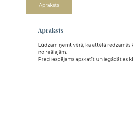
Apraksts
Apraksts
Lūdzam ņemt vērā, ka attēlā redzamās kr
no reālajām.
Preci iespējams apskatīt un iegādāties k