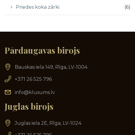
Priedes koka zārki
(
6
)
Pārdaugavas birojs
Bauskas iela 149, Rīga, LV-1004
+371 26 525 796
info@klusums.lv
Juglas birojs
Juglas iela 2E, Rīga, LV-1024