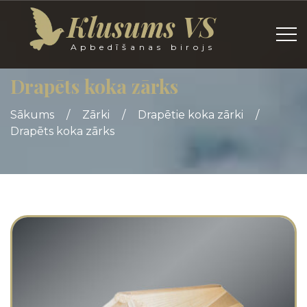
Klusums VS
Apbedīšanas birojs
Drapēts koka zārks
Sākums
/
Zārki
/
Drapētie koka zārki
/
Drapēts koka zārks