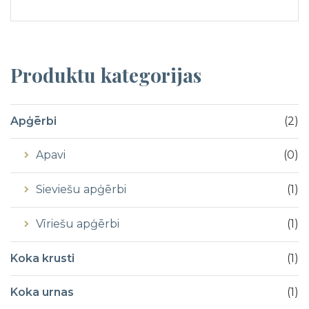
Produktu
kategorijas
Apģērbi
(
2
)
Apavi
(
0
)
Sieviešu apģērbi
(
1
)
Vīriešu apģērbi
(
1
)
Koka krusti
(
1
)
Koka urnas
(
1
)