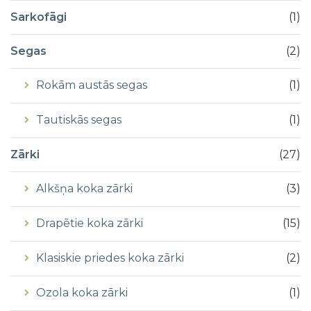
Sarkofāgi
(
1
)
Segas
(
2
)
Rokām austās segas
(
1
)
Tautiskās segas
(
1
)
Zārki
(
27
)
Alkšņa koka zārki
(
3
)
Drapētie koka zārki
(
15
)
Klasiskie priedes koka zārki
(
2
)
Ozola koka zārki
(
1
)