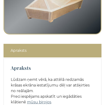
Apraksts
Apraksts
Lūdzam ņemt vērā, ka attēlā redzamās
krāsas ekrāna iestatījumu dēļ var atšķirties
no reālajām.
Preci iespējams apskatīt un iegādāties
klātienē
mūsu birojos
.