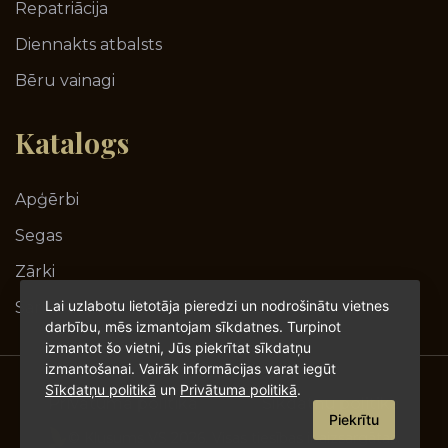
Repatriācija
Diennakts atbalsts
Bēru vainagi
Katalogs
Apģērbi
Segas
Zārki
Lai uzlabotu lietotāja pieredzi un nodrošinātu vietnes
Sarkofāgi
darbību, mēs izmantojam sīkdatnes. Turpinot
izmantot šo vietni, Jūs piekrītat sīkdatņu
izmantošanai. Vairāk informācijas varat iegūt
Sīkdatņu politikā
un
Privātuma politikā
.
Privātuma politika
Sīkdatņu politika
Piekrītu
© Klusums VS 2026. Visas tiesības ir aizsargātas.