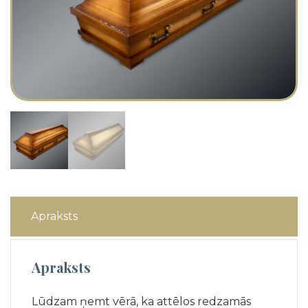
Apraksts
Apraksts
Lūdzam ņemt vērā, ka attēlos redzamās