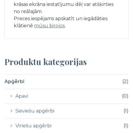
krāsas ekrāna iestatījumu dēļ var atšķirties
no reālajām.
Preces iespējams apskatīt un iegādāties
klātienē
mūsu birojos
.
Produktu
kategorijas
Apģērbi
(
2
)
Apavi
(
0
)
Sieviešu apģērbi
(
1
)
Vīriešu apģērbi
(
1
)