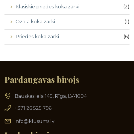
Klasiskie priedes koka zārki
(
2
)
Ozola koka zārki
(
1
)
Priedes koka zārki
(
6
)
Pārdaugavas birojs
Bauskas iela 149, Rīga, LV-1004
+371 26 525 796
info@klusums.lv