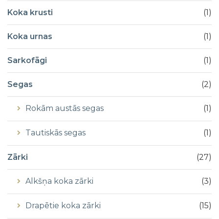
Koka krusti
(
1
)
Koka urnas
(
1
)
Sarkofāgi
(
1
)
Segas
(
2
)
Rokām austās segas
(
1
)
Tautiskās segas
(
1
)
Zārki
(
27
)
Alkšņa koka zārki
(
3
)
Drapētie koka zārki
(
15
)